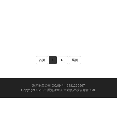
首页
1
1/1
尾页
漯河刻章公司 QQ/微信：2481260567
Copyright © 2025 漯河刻章店 本站资源诚信可靠
XML