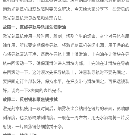
致机器不能刻章，而出去各种故障。
漯河刻章
小编就经常遇到很多咨
询激光刻章机出现故障时要怎么解决，今天给大家分享下一些常见的
激光刻章机常见故障和处理方法。
故障一、直线导轨导轨加注润滑油
激光刻章机使用一段时间，雕刻，切割产生的烟雾，灰尘对导轨有腐
蚀作用，所以要定期保养导轨。将激光刻章机关闭电源，用干净的软
布将导轨清洁干净，然后在导轨上滴上润滑油，上完油在让滑块在导
轨来回滚动一下，确保润滑油进入滑块内部。上完油在让滑块在导轨
来回滚动一下，这时须次先把导轨装上，注意装导轨时不要先固定，
要把固定钉全部装好，保持水平，在把皮带与滑块固定，再把透镜装
好，调光一下X去向的去路完毕。
故障二、反射镜和聚焦镜擦拭
激光刻章机使用一段时间后，烟雾灰尘会粘附在镜片的表面，影响雕
刻深度，也会影响雕刻精度。一般在一周左右，用无水酒精将三片反
射镜，一片聚焦镜仔细擦拭干净。